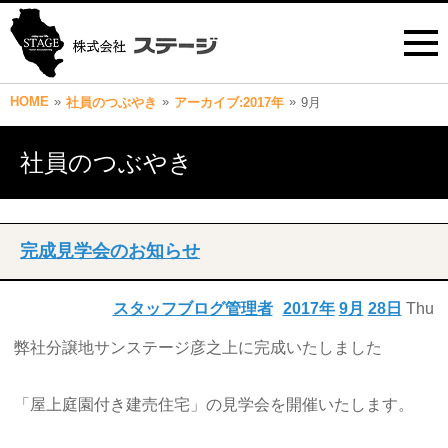
HOME
»
»
»
社員のつぶやき
アーカイブ:2017年
9月
社員のつぶやき
完成見学会のお知らせ
スタッフブログ管理者
2017年
9月
28日
Thu
弊社分譲地サンステージ彦之上に完成いたしました
「屋上庭園付き建売住宅」の見学会を開催いたします。